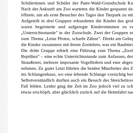
Schülerinnen und Schüler der Pater-Wald-Grundschule K
Nach der Ankunft am Zoo warteten die Kinder gespannt dar
öffnete, um als erste Besucher des Tages den Tierpark zu st
Aufgeteilt in drei Gruppen erkundeten die Kinder das gr
waren begeisterte und aufgeregte Kinderstimmen zu 
„Unterrichtsstunde" in der Zooschule. Zwei der Gruppen er
zum Thema „Leise Pfoten, scharfe Zähne". Direkt am Geheg
die Kinder zusammen mit ihrem Zoolehrer, was ein Raubtier i
Die dritte Gruppe erhielt eine Führung zum Thema „Zoo
Reptilien" – eine echte Unterrichtsstunde zum Anfassen, den
Straußenei, mehrere imposante Vogelfedern und eine abgest
nehmen. Zu guter Letzt führten die beiden Mitarbeiter des 
ins Schlangenhaus, wo eine lebende Schlange vorsichtig ber
Selbstverständlich durften auch ein Besuch des Streichelzo
Fall fehlen. Leider ging die Zeit im Zoo jedoch viel zu s
etwas erschöpft, aber glücklich zurück auf die Heimfahrt n