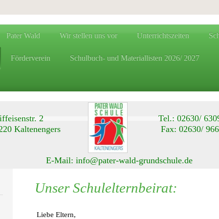
Pater Wald
Wir stellen uns vor
Unterrichtszeiten
Sch
Förderverein
Schulbuch- und Materiallisten 2026/ 2027
aiffeisenstr. 2 Tel.: 02630/ 630
6220 Kaltenengers Fax: 02630/ 966
-Mail: info@pater-wald-grundschule.de
Unser Schulelternbeirat:
Liebe Eltern,