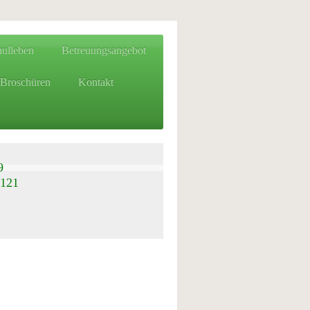
ulleben
Betreuungsangebot
Broschüren
Kontakt
9
121